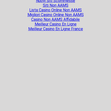
Nuovi Siti Scommesse
Siti Non AAMS
Lista Casino Online Non AAMS
Migliori Casino Online Non AAMS
Casino Non AAMS Affidabile
Meilleur Casino En Ligne
Meilleur Casino En Ligne France