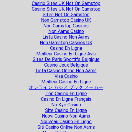
Casino Sites UK Not On Gamstop
Casino Sites UK Not On Gamstop
Sites Not On Gamstop
Non Gamstop Casino UK
Non Gamstop Casinos
Non Aams Casino
Lista Casino Non Aams
Non Gamstop Casinos UK
Casino En Ligne
Meilleur Casino En Ligne Avis
Sites De Paris Sportifs Belgique
Casino Jeux Belgique
Lista Casino Online Non Aams
Visa Casino
Meilleur Casino En Ligne
オンライン カジノ ブック メーカー
Top Casino En Ligne
Casino En Ligne Français
No Kyc Casino
Site Casino En Ligne
Nuovi Casino Non Aams
Nouveau Casino En Ligne
Siti Casino Online Non Aams